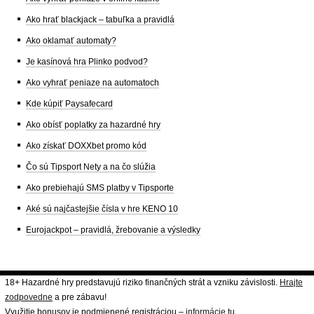
Ako hrať blackjack – tabuľka a pravidlá
Ako oklamať automaty?
Je kasínová hra Plinko podvod?
Ako vyhrať peniaze na automatoch
Kde kúpiť Paysafecard
Ako obísť poplatky za hazardné hry
Ako získať DOXXbet promo kód
Čo sú Tipsport Nety a na čo slúžia
Ako prebiehajú SMS platby v Tipsporte
Aké sú najčastejšie čísla v hre KENO 10
Eurojackpot – pravidlá, žrebovanie a výsledky
18+ Hazardné hry predstavujú riziko finančných strát a vzniku závislosti.
Hrajte
zodpovedne
a pre zábavu!
Využitie bonusov je podmienené registráciou –
informácie tu
.