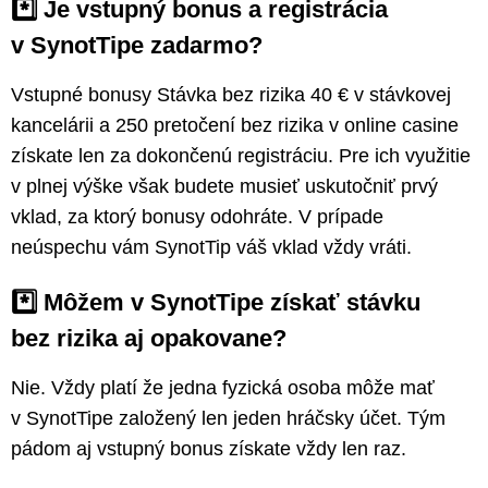
*️⃣ Je vstupný bonus a registrácia
v SynotTipe zadarmo?
Vstupné bonusy Stávka bez rizika 40 € v stávkovej
kancelárii a 250 pretočení bez rizika v online casine
získate len za dokončenú registráciu. Pre ich využitie
v plnej výške však budete musieť uskutočniť prvý
vklad, za ktorý bonusy odohráte. V prípade
neúspechu vám SynotTip váš vklad vždy vráti.
*️⃣ Môžem v SynotTipe získať stávku
bez rizika aj opakovane?
Nie. Vždy platí že jedna fyzická osoba môže mať
v SynotTipe založený len jeden hráčsky účet. Tým
pádom aj vstupný bonus získate vždy len raz.