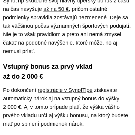
SynotTip skutočne svoj hlavný tipérsky bonus z času
na čas navyšuje
až na 50 €
, pričom ostatné
podmienky spravidla zostávajú nezmenené. Deje sa
tak väčšinou počas významných športových podujatí.
Nie je to však pravidlom a preto ani nemá zmysel
čakať na podobné navýšenie, ktoré môže, no aj
nemusí prísť.
Vstupný bonus za prvý vklad
až do 2 000 €
Po dokončení
registrácie v SynotTipe
získavate
automaticky nárok aj na vstupný bonus do výšky
2 000 €. Aj v tomto prípade platí, že výška vášho
prvého vkladu určí aj výšku bonusu, na ktorý budete
mať po splnení podmienok nárok.