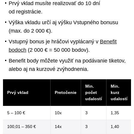
Prvý vklad musíte realizovať do 10 dní
od registrácie.
Výška vkladu určí aj výšku Vstupného bonusu
(max. do 2 000 €).
Vstupný bonus je hráčovi vyplácaný v
Benefit
bodoch
(2 000 € = 50 000 bodov).
Benefit body môžete využiť na podávanie tiketov,
alebo aj na kurzové zvýhodnenia.
Min.
Min.
Prvý vklad
Pretočenie
počet
kurz
udalostí
udalostí
5 – 100 €
10x
3
1,35
100,01 – 350 €
14x
3
1,40