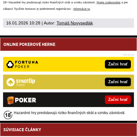
18+ Hazardné hry predstavujú riziko finančných strát a vzniku závislosti.
Hrajte zodpovedne
a pre
zábavu! Využitie bonusov je podmienené registráciou -
informácie tu
.
16.01.2026 10:28
| Autor:
Tomáš Novysedlák
ONLINE POKEROVÉ HERNE
Začni hrať
Začni hrať
Začni hrať
Hazardné hry predstavujú riziko finančných strát a vzniku závislosti.
SÚVISIACE ČLÁNKY