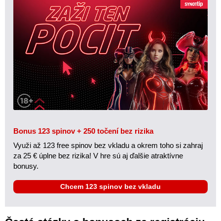
Bonus 123 spinov + 250 točení bez rizika
Využi až 123 free spinov bez vkladu a okrem toho si zahraj
za 25 € úplne bez rizika! V hre sú aj ďalšie atraktívne
bonusy.
Chcem 123 spinov bez vkladu