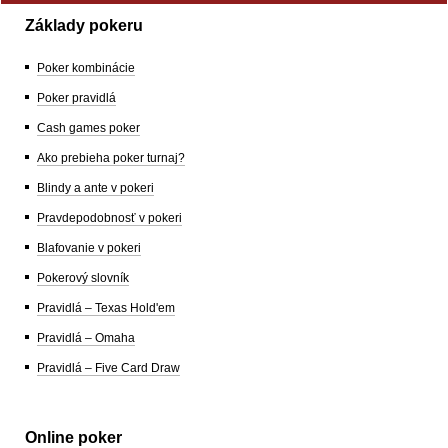
Základy pokeru
Poker kombinácie
Poker pravidlá
Cash games poker
Ako prebieha poker turnaj?
Blindy a ante v pokeri
Pravdepodobnosť v pokeri
Blafovanie v pokeri
Pokerový slovník
Pravidlá – Texas Hold'em
Pravidlá – Omaha
Pravidlá – Five Card Draw
Online poker