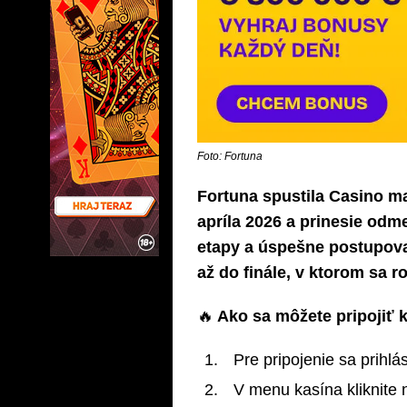
Foto: Fortuna
Fortuna spustila Casino ma
apríla 2026 a prinesie odm
etapy a úspešne postupova
až do finále, v ktorom sa r
🔥
Ako sa môžete pripojiť k
Pre pripojenie sa prihlá
V menu kasína kliknite n