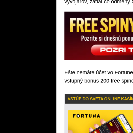
vývojárov, zatiaľ čo odmeny z
Ešte nemáte účet vo Fortun
vstupný bonus 200 free spino
VSTÚP DO SVETA ONLINE KASÍ