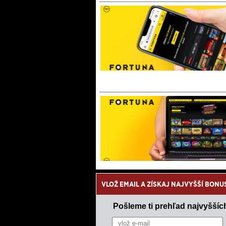
VLOŽ EMAIL A ZÍSKAJ NAJVYŠŠÍ BONU
Pošleme ti prehľad najvyšších