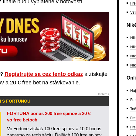
 finále budú vyplatené v hotovosti.
Fre
Vst
Nik
Nik
Nik
Nik
Ni
e?
Registrujte sa cez tento odkaz
a získajte
Onl
v a 20 € free bet na stávkovanie.
Naj
Fre
N S FORTUNOU
Toč
FORTUNA bonus 200 free spinov a 20 €
Fre
vo free betoch
Fre
Vo Fortune získaš 100 free spinov a 10 € bonus
zadarmo za registráciu. Ďalších 100 free spinov