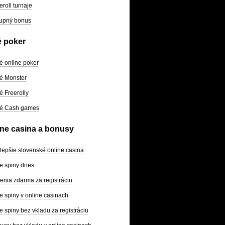
eroll turnaje
upný bonus
é poker
é online poker
é Monster
é Freerolly
ké Cash games
ine casina a bonusy
lepšie slovenské online casina
e spiny dnes
enia zdarma za registráciu
e spiny v online casinach
e spiny bez vkladu za registráciu