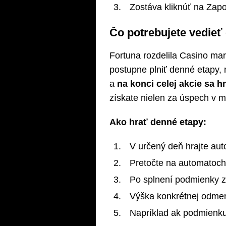
Zostáva kliknúť na Zapo
Čo potrebujete vedieť
Fortuna rozdelila Casino mar
postupne plniť denné etapy,
a
na konci celej akcie sa hr
získate nielen za úspech v m
Ako hrať denné etapy:
V určený deň hrajte au
Pretočte na automatoch
Po splnení podmienky zí
Výška konkrétnej odmen
Napríklad ak podmienku 