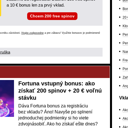
Bon
a 10 € bonus len za prvý vklad.
Bon
Chcem 200 free spinov
20 
Kto
vzniku závislosti.
Hrajte zodpovedne
a pre zábavu! Využitie bonusov je podmienené
Pen
Pen
Nar
druška
Fre
Pon
Zah
Fortuna vstupný bonus: ako
Ang
získať 200 spinov + 20 € voľnú
stávku
Vkla
Dáva Fortuna bonus za registráciu
Ako
bez vkladu? Áno! Navyše po splnení
jednoduchej podmienky si ho viete
Ako
zdvojnásobiť. Ako ho získať ešte dnes?
Ako