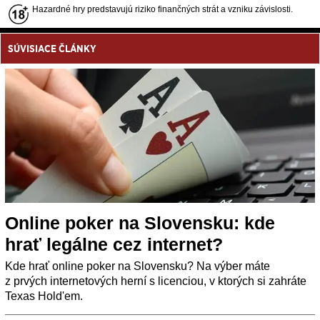
Hazardné hry predstavujú riziko finančných strát a vzniku závislosti.
SÚVISIACE ČLÁNKY
Online poker na Slovensku: kde
hrať legálne cez internet?
Kde hrať online poker na Slovensku? Na výber máte
z prvých internetových herní s licenciou, v ktorých si zahráte
Texas Hold'em.