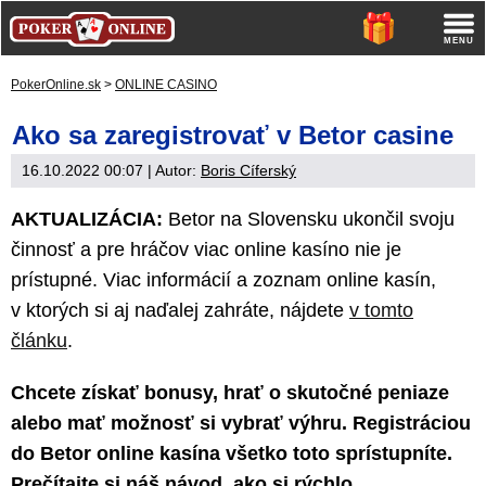
PokerOnline.sk
>
ONLINE CASINO
Ako sa zaregistrovať v Betor casine
16.10.2022 00:07
| Autor:
Boris Cíferský
AKTUALIZÁCIA:
Betor na Slovensku ukončil svoju
činnosť a pre hráčov viac online kasíno nie je
prístupné. Viac informácií a zoznam online kasín,
v ktorých si aj naďalej zahráte, nájdete
v tomto
článku
.
Chcete získať bonusy, hrať o skutočné peniaze
alebo mať možnosť si vybrať výhru. Registráciou
do Betor online kasína všetko toto sprístupníte.
Prečítajte si náš návod, ako si rýchlo