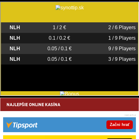
NAJLEPŠIE ONLINE KASÍNA
Začni hrať