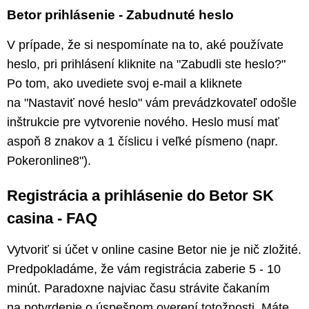
Betor prihlásenie - Zabudnuté heslo
V prípade, že si nespomínate na to, aké používate
heslo, pri prihlásení kliknite na "Zabudli ste heslo?"
Po tom, ako uvediete svoj e-mail a kliknete
na "Nastaviť nové heslo" vám prevádzkovateľ odošle
inštrukcie pre vytvorenie nového. Heslo musí mať
aspoň 8 znakov a 1 číslicu i veľké písmeno (napr.
Pokeronline8").
Registrácia a prihlásenie do Betor SK
casina - FAQ
Vytvoriť si účet v online casine Betor nie je nič zložité.
Predpokladáme, že vám registrácia zaberie 5 - 10
minút. Paradoxne najviac času strávite čakaním
na potvrdenie o úspešnom overení totožnosti. Máte