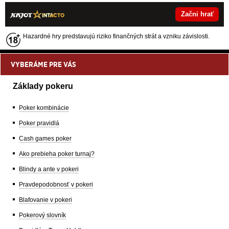
Začni hrať
Hazardné hry predstavujú riziko finančných strát a vzniku závislosti.
VYBERÁME PRE VÁS
Základy pokeru
Poker kombinácie
Poker pravidlá
Cash games poker
Ako prebieha poker turnaj?
Blindy a ante v pokeri
Pravdepodobnosť v pokeri
Blafovanie v pokeri
Pokerový slovník