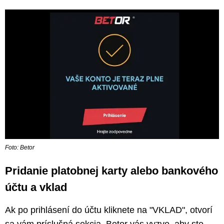
Foto: Betor
Pridanie platobnej karty alebo bankového
účtu a vklad
Ak po prihlásení do účtu kliknete na "VKLAD", otvorí
sa vám príslušná sekcia. Betor vás vyzve, aby ste