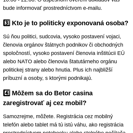
bude informovať prostredníctvom e-mailu.
3️⃣
Kto je to politicky exponovaná osoba?
Sú ňou politici, sudcovia, vysoko postavení vojaci,
členovia orgánov štátnych podnikov či obchodných
spoločností, vysoko postavení členovia inštitúcii EÚ
alebo NATO alebo členovia štatutárneho orgánu
politickej strany alebo hnutia. Plus ich najbližší
príbuzní a osoby, s ktorými podnikajú.
4️⃣
Môžem sa do Betor casina
zaregistrovať aj cez mobil?
Samozrejme, môžete. Registrácia cez mobilný
telefón alebo tablet má tú istú váhu, ako registrácia