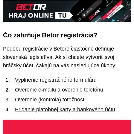
Čo zahrňuje Betor registrácia?
Podobu registrácie v Betore čiastočne definuje
slovenská legislatíva. Ak si chcete vytvoriť svoj
hráčsky účet, čakajú na vás nasledujúce úkony:
Vyplnenie registračného formuláru
Overenie e-mailu
a
overenie telefónu
Overenie (kontrola) totožnosti
Pridanie platobnej karty a bankového účtu