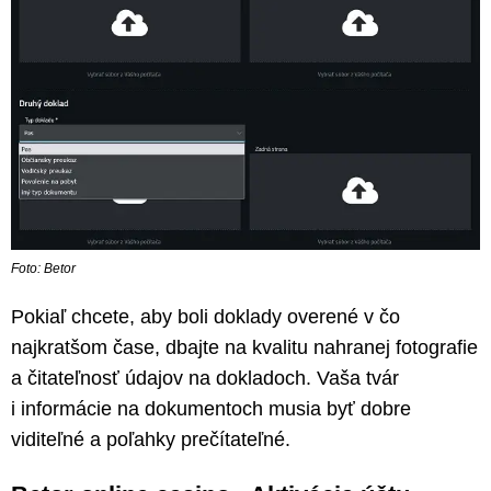
Foto: Betor
Pokiaľ chcete, aby boli doklady overené v čo
najkratšom čase, dbajte na kvalitu nahranej fotografie
a čitateľnosť údajov na dokladoch. Vaša tvár
i informácie na dokumentoch musia byť dobre
viditeľné a poľahky prečítateľné.