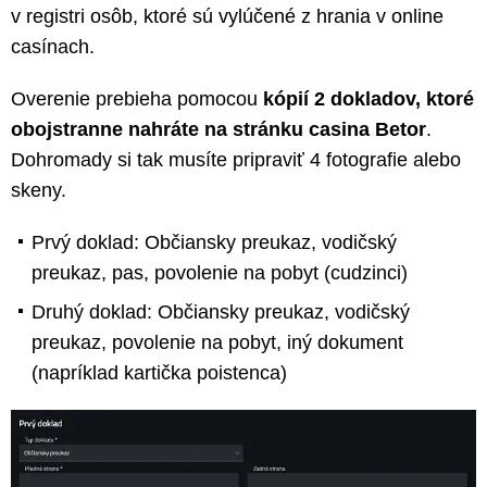
v registri osôb, ktoré sú vylúčené z hrania v online
casínach.
Overenie prebieha pomocou
kópií 2 dokladov, ktoré
obojstranne nahráte na stránku casina Betor
.
Dohromady si tak musíte pripraviť 4 fotografie alebo
skeny.
Prvý doklad: Občiansky preukaz, vodičský
preukaz, pas, povolenie na pobyt (cudzinci)
Druhý doklad: Občiansky preukaz, vodičský
preukaz, povolenie na pobyt, iný dokument
(napríklad kartička poistenca)