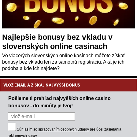
Najlepšie bonusy bez vkladu v
slovenských online casinach
Vo viacerých slovenských online kasínach môžete získať
bonusy bez vkladu len za samotnú registráciu. Aká je ich
podoba a kde ich nájdete?
VLOŽ EMAIL A ZÍSKAJ NAJVYŠŠÍ BONUS
Pošleme ti prehľad najvyšších online casino
bonusov - do minúty je tvoj!
Súhlasím so
spracovaním osobných údajov
pre účel zasielania
reklamných správ