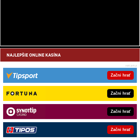
NAJLEPŠIE ONLINE KASÍNA
Začni hrať
Začni hrať
Začni hrať
Začni hrať