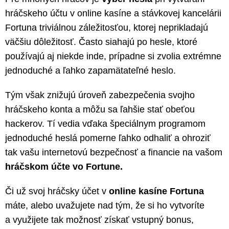
hráčskeho účtu v online kasíne a stávkovej kancelárii
Fortuna triviálnou záležitosťou, ktorej neprikladajú
väčšiu dôležitosť. Často siahajú po hesle, ktoré
používajú aj niekde inde, prípadne si zvolia extrémne
jednoduché a ľahko zapamätateľné heslo.
Tým však znižujú úroveň zabezpečenia svojho
hráčskeho konta a môžu sa ľahšie stať obeťou
hackerov. Tí vedia vďaka špeciálnym programom
jednoduché heslá pomerne ľahko odhaliť a ohroziť
tak vašu internetovú bezpečnosť a financie na vašom
hráčskom účte vo Fortune.
Či už svoj hráčsky účet v
online kasíne Fortuna
máte, alebo uvažujete nad tým, že si ho vytvoríte
a využijete tak možnosť získať vstupný bonus,