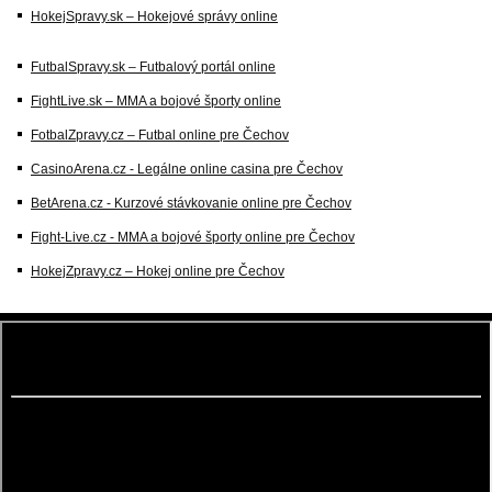
HokejSpravy.sk – Hokejové správy online
FutbalSpravy.sk – Futbalový portál online
FightLive.sk – MMA a bojové športy online
FotbalZpravy.cz – Futbal online pre Čechov
CasinoArena.cz - Legálne online casina pre Čechov
BetArena.cz - Kurzové stávkovanie online pre Čechov
Fight-Live.cz - MMA a bojové športy online pre Čechov
HokejZpravy.cz – Hokej online pre Čechov