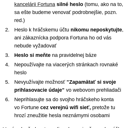
kancelárii Fortuna
silné heslo
(tomu, ako na to,
sa ešte budeme venovať podrobnejšie, pozn.
red.)
Heslo k hráčskemu účtu
nikomu neposkytujte
,
ani zákaznícka podpora Fortuna ho od vás
nebude vyžadovať
Heslo si meňte
na pravidelnej báze
Nepoužívajte na viacerých stránkach rovnaké
heslo
Nevyužívajte možnosť
"Zapamätať si svoje
prihlasovacie údaje"
vo webovom prehliadači
Neprihlasujte sa do svojho hráčskeho konta
vo Fortune
cez verejnú wifi sieť,
pretože tu
hrozí zneužitie hesla neznámymi osobami