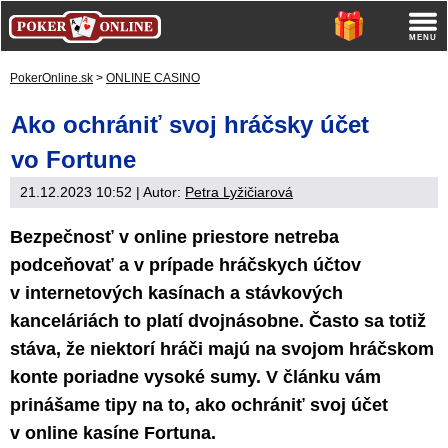
PokerOnline.sk
>
ONLINE CASINO
Ako ochrániť svoj hráčsky účet
vo Fortune
21.12.2023 10:52
| Autor:
Petra Lyžičiarová
Bezpečnosť v online priestore netreba
podceňovať a v prípade hráčskych účtov
v internetových kasínach a stávkových
kanceláriách to platí dvojnásobne. Často sa totiž
stáva, že niektorí hráči majú na svojom hráčskom
konte poriadne vysoké sumy. V článku vám
prinášame tipy na to, ako ochrániť svoj účet
v online kasíne Fortuna.