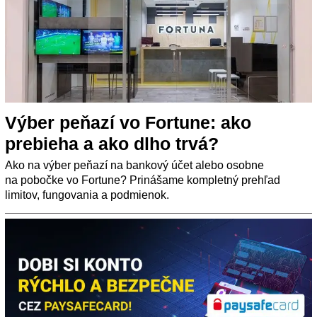
Výber peňazí vo Fortune: ako
prebieha a ako dlho trvá?
Ako na výber peňazí na bankový účet alebo osobne
na pobočke vo Fortune? Prinášame kompletný prehľad
limitov, fungovania a podmienok.