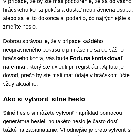
V prípade, že by ste mali podozrenie, že sa do vášho
hráčskeho konta pokúsila dostať neoprávnená osoba,
alebo sa jej to dokonca aj podarilo, čo najrýchlejšie si
zmeňte heslo.
Dobrou správou je, že v prípade každého
neoprávneného pokusu o prihlásenie sa do vášho
hráčskeho konta, vás bude
Fortuna kontaktovať
na e-mai
l, ktorý ste uviedli pri registrácii. Aj toto je
dôvod, prečo by ste mali mať údaje v hráčskom účte
vždy aktuálne.
Ako si vytvoriť silné heslo
Silné heslo si môžete vytvoriť napríklad pomocou
generátora hesiel, no takéto heslo je často dosť
ťažké na zapamätanie. Vhodnejšie je preto vytvoriť si