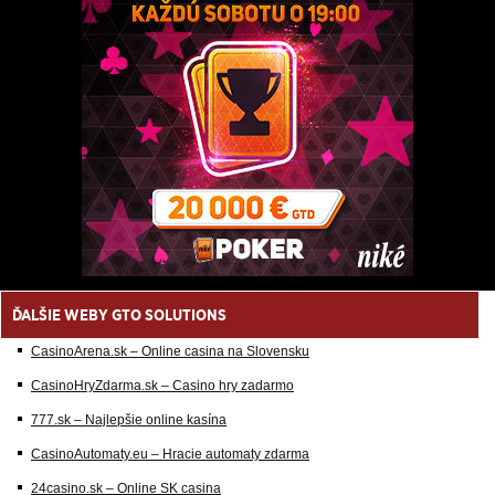
ĎALŠIE WEBY GTO SOLUTIONS
CasinoArena.sk – Online casina na Slovensku
CasinoHryZdarma.sk – Casino hry zadarmo
777.sk – Najlepšie online kasína
CasinoAutomaty.eu – Hracie automaty zdarma
24casino.sk – Online SK casina