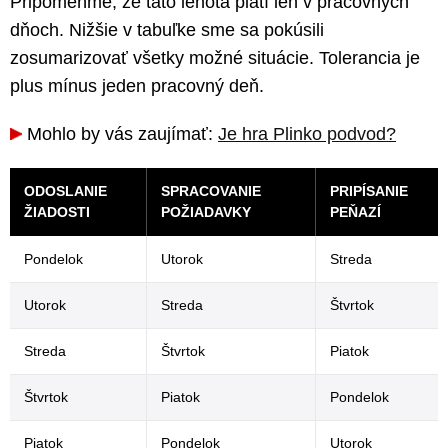
Pripomeňme, že táto lehota platí len v pracovných
dňoch. Nižšie v tabuľke sme sa pokúsili
zosumarizovať všetky možné situácie. Tolerancia je
plus mínus jeden pracovný deň.
Mohlo by vás zaujímať:
Je hra Plinko podvod?
ODOSLANIE
SPRACOVANIE
PRIPÍSANIE
ŽIADOSTI
POŽIADAVKY
PEŇAZÍ
Pondelok
Utorok
Streda
Utorok
Streda
Štvrtok
Streda
Štvrtok
Piatok
Štvrtok
Piatok
Pondelok
Piatok
Pondelok
Utorok