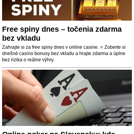
Free spiny dnes – točenia zdarma
bez vkladu
Zahrajte si za free spiny dnes v online casine. ⭐ Zoberte si
dnešné casino bonusy bez vkladu a hrajte zdarma a úplne
bez rizika o reálne výhry.