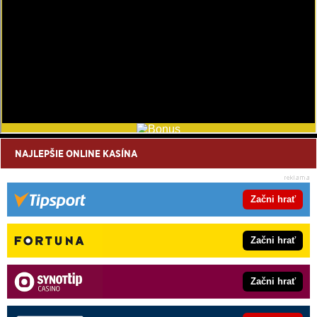
NAJLEPŠIE ONLINE KASÍNA
Začni hrať
Začni hrať
Začni hrať