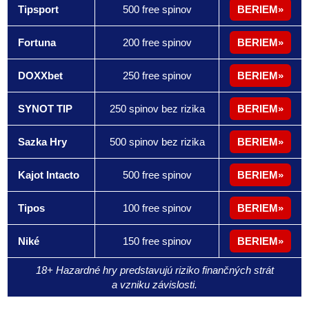
Tipsport
500 free spinov
BERIEM
Fortuna
200 free spinov
BERIEM
DOXXbet
250 free spinov
BERIEM
SYNOT TIP
250 spinov bez rizika
BERIEM
Sazka Hry
500 spinov bez rizika
BERIEM
Kajot Intacto
500 free spinov
BERIEM
Tipos
100 free spinov
BERIEM
Niké
150 free spinov
BERIEM
18+ Hazardné hry predstavujú riziko finančných strát
a vzniku závislosti.