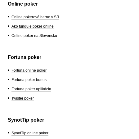
Online poker
Online pokerové herne v SR
Ako funguje poker online
Online poker na Slovensku
Fortuna poker
Fortuna online poker
Fortuna poker bonus
Fortuna poker aplikácia
Twister poker
SynotTip poker
SynotTip online poker