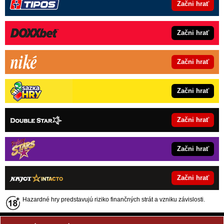
Začni hrať
Začni hrať
Začni hrať
Začni hrať
Začni hrať
Začni hrať
Začni hrať
Hazardné hry predstavujú riziko finančných strát a vzniku závislosti.