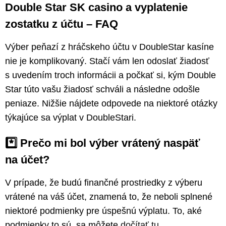
Double Star SK casino a vyplatenie
zostatku z účtu – FAQ
Výber peňazí z hráčskeho účtu v DoubleStar kasíne
nie je komplikovaný. Stačí vám len odoslať žiadosť
s uvedením troch informácii a počkať si, kým Double
Star túto vašu žiadosť schváli a následne odošle
peniaze. Nižšie nájdete odpovede na niektoré otázky
týkajúce sa výplat v DoubleStari.
*️⃣ Prečo mi bol výber vrátený naspäť
na účet?
V prípade, že budú finančné prostriedky z výberu
vrátené na váš účet, znamená to, že neboli splnené
niektoré podmienky pre úspešnú výplatu. To, aké
podmienky to sú, sa môžete
dočítať tu
.