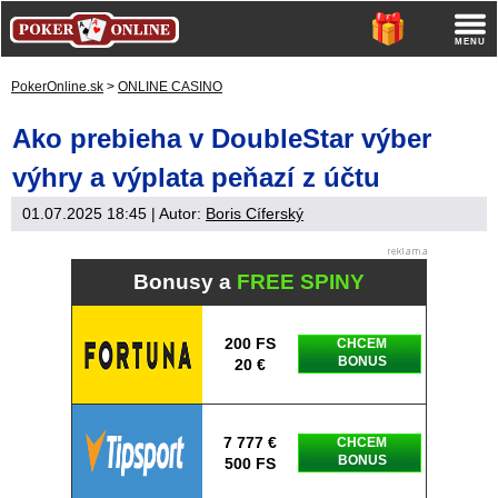
PokerOnline.sk
>
ONLINE CASINO
Ako prebieha v DoubleStar výber
výhry a výplata peňazí z účtu
01.07.2025 18:45
| Autor:
Boris Cíferský
Bonusy a
FREE SPINY
200 FS
CHCEM
BONUS
20 €
7 777 €
CHCEM
BONUS
500 FS