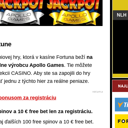
tune
iovej hry, ktorá v kasíne Fortuna beží
na
elne výrobcu Apollo Games
. Tie môžete
ekcii CASINO. Aby ste sa zapojili do hry
ať jednu z týchto hier za reálne peniaze.
NAJL
 bonusom za registráciu
inov a 10 € free bet len za registráciu.
aj ďalších 100 free spinov a 10 € free bet.