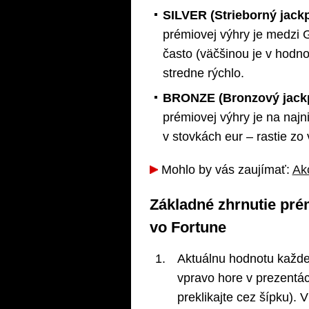
SILVER (Strieborný jackp
prémiovej výhry je medz
často (väčšinou je v hodnot
stredne rýchlo.
BRONZE (Bronzový jack
prémiovej výhry je na najn
v stovkách eur – rastie zo 
Mohlo by vás zaujímať:
Ak
Základné zhrnutie pré
vo Fortune
Aktuálnu hodnotu každe
vpravo hore v prezentác
preklikajte cez šípku).