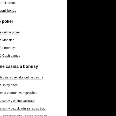
eroll turnaje
upný bonus
é poker
é online poker
é Monster
é Freerolly
ké Cash games
ine casina a bonusy
lepšie slovenské online casina
e spiny dnes
enia zdarma za registráciu
e spiny v online casinach
e spiny bez vkladu za registráciu