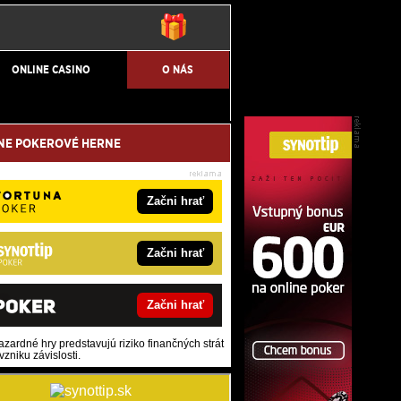
ONLINE CASINO
O NÁS
NE POKEROVÉ HERNE
Začni hrať
Začni hrať
Začni hrať
zardné hry predstavujú riziko finančných strát
vzniku závislosti.