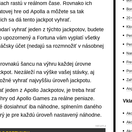
Bon
iach rastú v reálnom čase. Rovnako ich
Bon
tovej hre od Apolla a môžete sa tak
20 
ich sa dá tento jackpot vyhrať.
Kto
darí vyhrať jeden z týchto jackpotov, budete
Pen
o upozornený a Fortuna vám vyplatí všetky
Pen
ráčsky účet (nedajú sa rozmnožiť v násobnej
Nar
Fre
á rovnakú šancu na výhru každej úrovne
Pon
ckpot. Nezáleží na výške vašej stávky, aj
možné vyhrať najvyššiu úroveň jackpotu.
Zah
Ang
ť jeden z Apollo Jackpotov, je treba hrať
 hry od Apollo Games za reálne peniaze.
Vkla
é dosiahnuť iba náhodne, splnením daného
Ako
orý je pre každú úroveň nastavený náhodne.
Ako
Ako