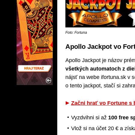
Foto: Fortuna
Apollo Jackpot vo For
Apollo Jackpot je názov prém
všetkých automatoch z di
nájsť na webe ifortuna.sk v s
o tento jackpot, stačí si zahr
Začni hrať vo Fortune s
Vyzdvihni si až
100 free sp
Vlož si na účet 20 € a získ