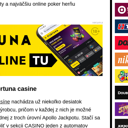
ty a najväčšiu online poker herňu
rtuna casine
asíne
nachádza už niekoľko desiatok
ýrobcu, pričom v každej z nich je možné
nej z troch úrovní Apollo Jackpotu. Stačí sa
voliť v sekcii CASINO jeden z automatov