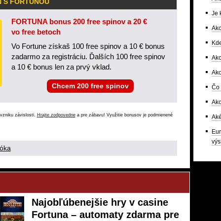
N S FORTUNOU
Je 
FORTUNA bonus 200 free spinov a 20 €
Ako
vo free betoch
Kde
Vo Fortune získaš 100 free spinov a 10 € bonus
zadarmo za registráciu. Ďalších 100 free spinov
Ako
a 10 € bonus len za prvý vklad.
Ako
Chcem 200 free spinov
Čo 
Ako
vzniku závislosti.
Hrajte zodpovedne
a pre zábavu! Využitie bonusov je podmienené
Aké
Eur
výs
óka
Najobľúbenejšie hry v casine
Fortuna – automaty zdarma pre