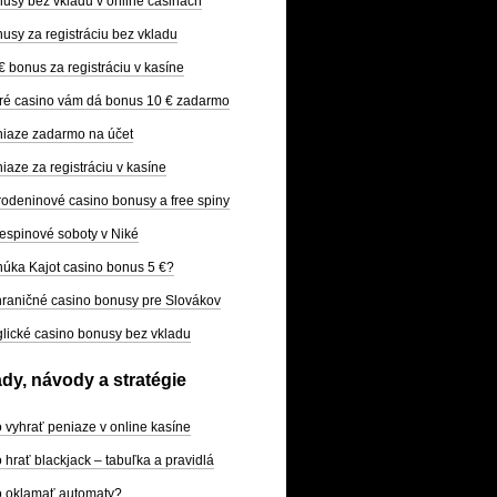
usy bez vkladu v online casinach
usy za registráciu bez vkladu
€ bonus za registráciu v kasíne
ré casino vám dá bonus 10 € zadarmo
iaze zadarmo na účet
iaze za registráciu v kasíne
odeninové casino bonusy a free spiny
espinové soboty v Niké
úka Kajot casino bonus 5 €?
raničné casino bonusy pre Slovákov
lické casino bonusy bez vkladu
dy, návody a stratégie
 vyhrať peniaze v online kasíne
 hrať blackjack – tabuľka a pravidlá
 oklamať automaty?