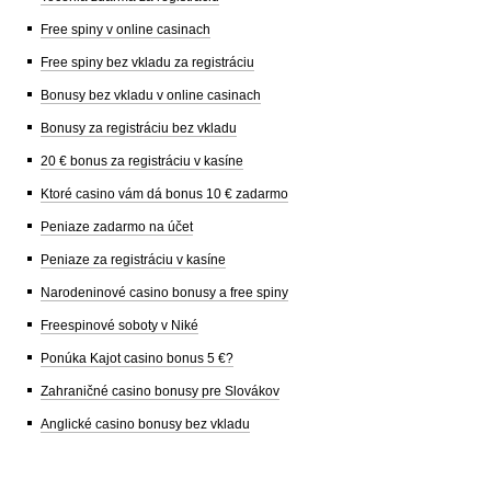
Free spiny v online casinach
Free spiny bez vkladu za registráciu
Bonusy bez vkladu v online casinach
Bonusy za registráciu bez vkladu
20 € bonus za registráciu v kasíne
Ktoré casino vám dá bonus 10 € zadarmo
Peniaze zadarmo na účet
Peniaze za registráciu v kasíne
Narodeninové casino bonusy a free spiny
Freespinové soboty v Niké
Ponúka Kajot casino bonus 5 €?
Zahraničné casino bonusy pre Slovákov
Anglické casino bonusy bez vkladu