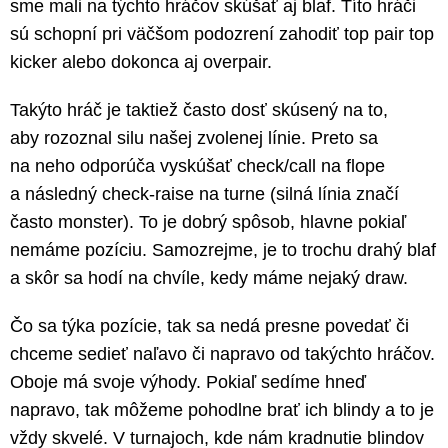
sme mali na týchto hráčov skúšať aj blaf. Títo hráči
sú schopní pri väčšom podozrení zahodiť top pair top
kicker alebo dokonca aj overpair.
Takýto hráč je taktiež často dosť skúsený na to,
aby rozoznal silu našej zvolenej línie. Preto sa
na neho odporúča vyskúšať check/call na flope
a následný check-raise na turne (silná línia značí
často monster). To je dobrý spôsob, hlavne pokiaľ
nemáme pozíciu. Samozrejme, je to trochu drahý blaf
a skôr sa hodí na chvíle, kedy máme nejaký draw.
Čo sa týka pozície, tak sa nedá presne povedať či
chceme sedieť naľavo či napravo od takýchto hráčov.
Oboje má svoje výhody. Pokiaľ sedíme hneď
napravo, tak môžeme pohodlne brať ich blindy a to je
vždy skvelé. V turnajoch, kde nám kradnutie blindov