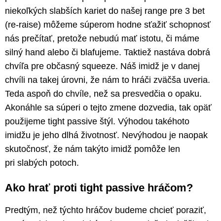
niekoľkých slabších kariet do našej range pre 3 bet
(re-raise) môžeme súperom hodne sťažiť schopnosť
nás prečítať, pretože nebudú mať istotu, či máme
silný hand alebo či blafujeme. Taktiež nastáva dobrá
chvíľa pre občasný squeeze. Náš imidž je v danej
chvíli na takej úrovni, že nám to hráči zväčša uveria.
Teda aspoň do chvíle, než sa presvedčia o opaku.
Akonáhle sa súperi o tejto zmene dozvedia, tak opäť
použijeme tight passive štýl. Výhodou takéhoto
imidžu je jeho dlhá životnosť. Nevýhodou je naopak
skutočnosť, že nám takýto imidž pomôže len
pri slabých potoch.
Ako hrať proti tight passive hráčom?
Predtým, než týchto hráčov budeme chcieť poraziť,