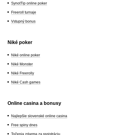
SynotTip online poker
Freeroll turnaje
Vstupný bonus
Niké poker
Niké online poker
Niké Monster
Niké Freerolly
Niké Cash games
Online casina a bonusy
Najlepšie slovenské online casina
Free spiny dnes
Točenia zdarma za registráciu