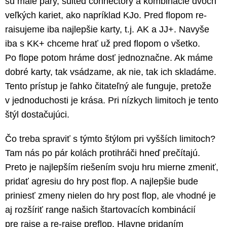
sú malé páry, suited connectory a kombinácie dvoch
veľkých kariet, ako napríklad KJo. Pred flopom re-
raisujeme iba najlepšie karty, t.j. AK a JJ+. Navyše
iba s KK+ chceme hrať už pred flopom o všetko.
Po flope potom hráme dosť jednoznačne. Ak máme
dobré karty, tak vsádzame, ak nie, tak ich skladáme.
Tento prístup je ľahko čitateľný ale funguje, pretože
v jednoduchosti je krása. Pri nízkych limitoch je tento
štýl dostačujúci.
Čo treba spraviť s týmto štýlom pri vyšších limitoch?
Tam nás po pár kolách protihráči hneď prečítajú.
Preto je najlepším riešením svoju hru mierne zmeniť,
pridať agresiu do hry post flop. A najlepšie bude
priniesť zmeny nielen do hry post flop, ale vhodné je
aj rozšíriť range našich štartovacích kombinácií
pre raise a re-raise preflop. Hlavne pridaním