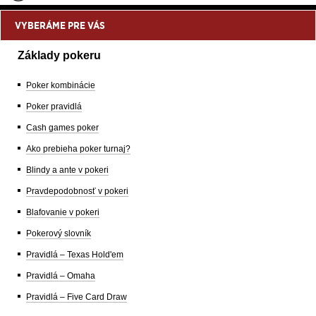
VYBERÁME PRE VÁS
Základy pokeru
Poker kombinácie
Poker pravidlá
Cash games poker
Ako prebieha poker turnaj?
Blindy a ante v pokeri
Pravdepodobnosť v pokeri
Blafovanie v pokeri
Pokerový slovník
Pravidlá – Texas Hold'em
Pravidlá – Omaha
Pravidlá – Five Card Draw