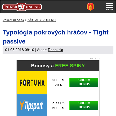
PokerOnline.sk
>
ZÁKLADY POKERU
Typológia pokrových hráčov - Tight
passive
01.08.2018 09:10
| Autor:
Redakcia
Bonusy a
FREE SPINY
200 FS
CHCEM
BONUS
20 €
7 777 €
CHCEM
BONUS
500 FS