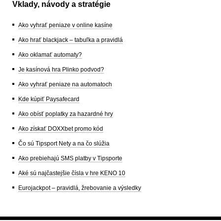
Vklady, návody a stratégie
Ako vyhrať peniaze v online kasíne
Ako hrať blackjack – tabuľka a pravidlá
Ako oklamať automaty?
Je kasínová hra Plinko podvod?
Ako vyhrať peniaze na automatoch
Kde kúpiť Paysafecard
Ako obísť poplatky za hazardné hry
Ako získať DOXXbet promo kód
Čo sú Tipsport Nety a na čo slúžia
Ako prebiehajú SMS platby v Tipsporte
Aké sú najčastejšie čísla v hre KENO 10
Eurojackpot – pravidlá, žrebovanie a výsledky